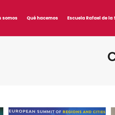
s somos
Qué hacemos
Escuela Rafael de la 
C