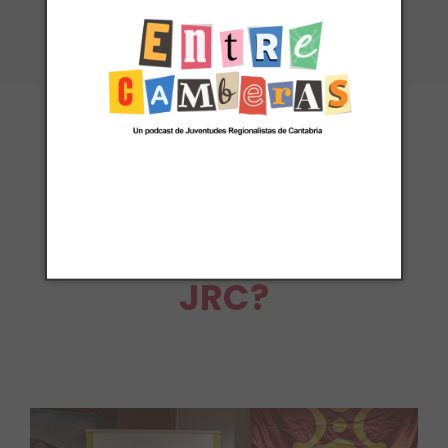
Años trabajando para Cantabria
¿Qué hacemos en
JRC?