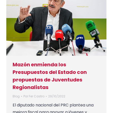
Mazón enmienda los
Presupuestos del Estado con
propuestas de Juventudes
Regionalistas
Blog
Por
Fer Castro
29/10/2022
El diputado nacional del PRC plantea una
mejora fiscal para apoyar a jóvenes y