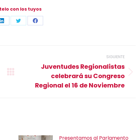
elo con los tuyos
rtir
Compartir
Compartir
Compartir
con
con
con
sApp
LinkedIn
Twitter
Facebook
SIGUIENTE
Juventudes Regionalistas
celebrará su Congreso
Publicación
siguiente:
Regional el 16 de Noviembre
Presentamos al Parlamento