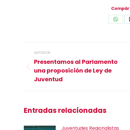
Compárt
Compa
con
What
Navegación
ANTERIOR
entre
Presentamos al Parlamento
una proposición de Ley de
publicaciones
Publicación
anterior:
Juventud
Entradas relacionadas
Juventudes Regionalistas