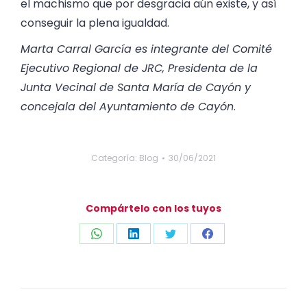
el machismo que por desgracia aún existe, y así
conseguir la plena igualdad.
Marta Carral García es integrante del Comité
Ejecutivo Regional de JRC, Presidenta de la
Junta Vecinal de Santa María de Cayón y
concejala del Ayuntamiento de Cayón
.
Categoría:
Blog
30/06/2021
Compártelo con los tuyos
Compartir
Compartir
Compartir
Compartir
con
con
con
con
WhatsApp
LinkedIn
Twitter
Facebook
Navegación