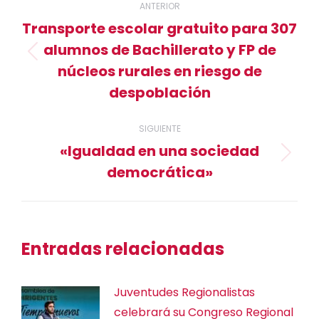
ANTERIOR
entre
Transporte escolar gratuito para 307
alumnos de Bachillerato y FP de
publicaciones
Publicación
núcleos rurales en riesgo de
anterior:
despoblación
SIGUIENTE
«Igualdad en una sociedad
Publicación
democrática»
siguiente:
Entradas relacionadas
Juventudes Regionalistas
celebrará su Congreso Regional