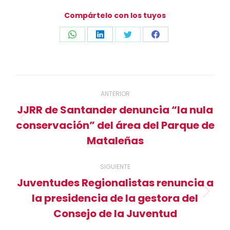
Compártelo con los tuyos
Compartir
Compartir
Compartir
Compartir
con
con
con
con
WhatsApp
LinkedIn
Twitter
Facebook
Navegación
ANTERIOR
entre
JJRR de Santander denuncia “la nula
conservación” del área del Parque de
publicaciones
Publicación
Mataleñas
anterior:
SIGUIENTE
Juventudes Regionalistas renuncia a
la presidencia de la gestora del
Publicación
Consejo de la Juventud
siguiente: